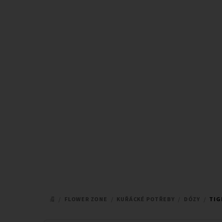
Přejít
na
obsah
/
FLOWER ZONE
/
KUŘÁCKÉ POTŘEBY
/
DÓZY
/
TIG
DOMŮ