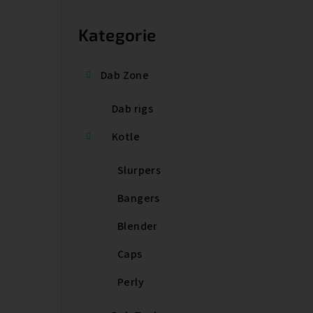
P
o
Kategorie
Přeskočit
kategorie
s
Dab Zone
t
Dab rigs
r
a
Kotle
n
Slurpers
n
Bangers
í
Blender
p
Caps
a
Perly
n