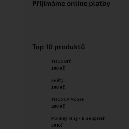
Přijímáme online platby
Top 10 produktů
THC X Drť
100 Kč
Květy
100 Kč
THC X LA Moose
200 Kč
Monkey King - Blue splash
50 Kč