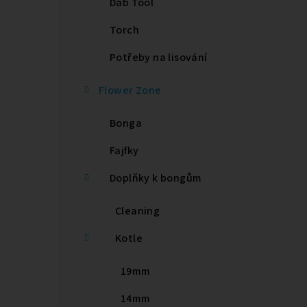
Dab Tool
e
Torch
l
Potřeby na lisování
Flower Zone
Bonga
Fajfky
Doplňky k bongům
Cleaning
Kotle
19mm
14mm