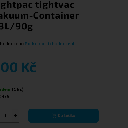
ightpac tightvac
akuum-Container
,3L/90g
měrné
hodnoceno
Podrobnosti hodnocení
nocení
duktu
00 Kč
ná
a:
ladem
(1 ks)
zdiček.
:
478
+
Do košíku