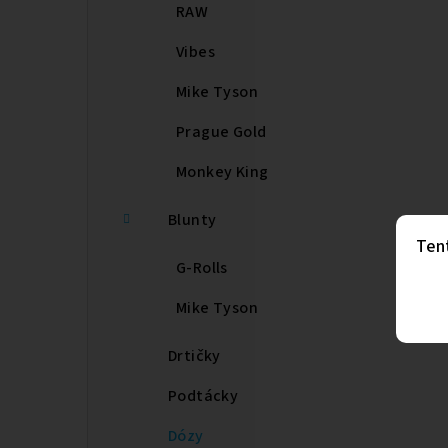
RAW
Vibes
Mike Tyson
Prague Gold
Monkey King
Blunty
Ten
G-Rolls
Mike Tyson
Drtičky
Podtácky
Dózy