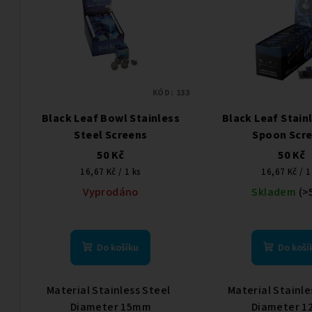
n
p
í
i
p
s
r
KÓD:
133
p
o
Black Leaf Bowl Stainless
Black Leaf Stain
r
d
Steel Screens
Spoon Scr
o
50 Kč
50 Kč
u
Měrná
Měrná
16,67 Kč / 1 ks
16,67 Kč / 1
d
k
cena:
cena:
Vyprodáno
Skladem
(>
u
t
k
ů
Do košíku
Do koší
t
ů
Material Stainless Steel
Material Stainl
Diameter 15mm
Diameter 