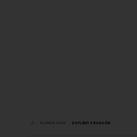
Přejít
na
obsah
/
FLOWER ZONE
/
DOPLŇKY K BONGŮM
DOMŮ