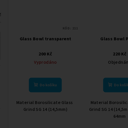
č
KÓD:
211
Glass Bowl transparent
Glass Bowl 
200 Kč
220 Kč
Vyprodáno
Objedná
Do košíku
Do koší
Material Borosilicate Glass
Material Borosili
Grind SG 14 (14,5mm)
Grind SG 14 (14,5
64mm