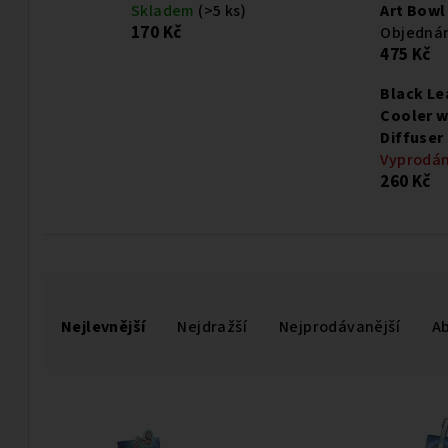
Skladem
(>5 ks)
Art Bowl
170 Kč
Objedná
475 Kč
Black Le
Cooler wi
Diffuser
Vyprodá
260 Kč
Ř
Nejlevnější
Nejdražší
Nejprodávanější
A
a
z
V
e
ý