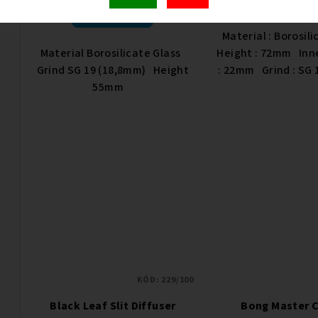
Do košíku
Material : Borosil
Material Borosilicate Glass
Height : 72mm Inn
Grind SG 19 (18,8mm) Height
: 22mm Grind : SG 
55mm
KÓD:
229/100
Black Leaf Slit Diffuser
Bong Master 