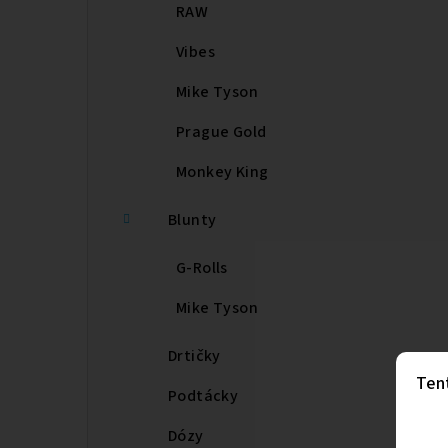
RAW
Vibes
Mike Tyson
Prague Gold
Monkey King
Blunty
G-Rolls
Mike Tyson
Drtičky
Ten
Podtácky
Dózy