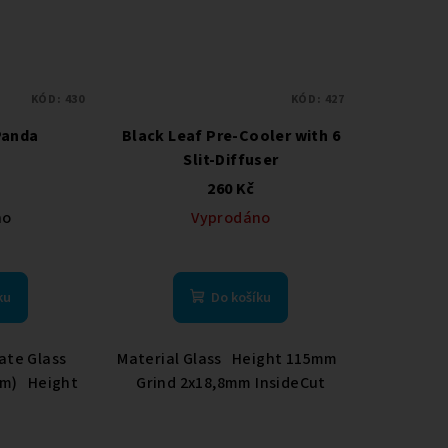
KÓD:
430
KÓD:
427
Panda
Black Leaf Pre-Cooler with 6
Slit-Diffuser
260 Kč
no
Vyprodáno
ku
Do košíku
cate Glass
Material Glass Height 115mm
mm) Height
Grind 2x18,8mm InsideCut