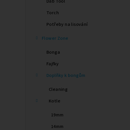
Dab Tool
e
Torch
l
Potřeby na lisování
Flower Zone
Bonga
Fajfky
Doplňky k bongům
Cleaning
Kotle
19mm
14mm