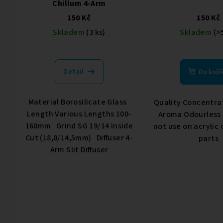
Chillum 4-Arm
150 Kč
150 Kč
Skladem
(3 ks)
Skladem
(>
Detail
Do koší
Material Borosilicate Glass
Quality Concentr
Length Various Lengths 100-
Aroma Odourless
160mm Grind SG 19/14 Inside
not use on acrylic
Cut (18,8/14,5mm) Diffuser 4-
parts
Arm Slit Diffuser