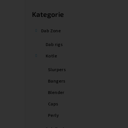
P
o
Kategorie
Přeskočit
kategorie
s
Dab Zone
t
Dab rigs
r
a
Kotle
n
Slurpers
n
Bangers
í
Blender
p
Caps
a
Perly
n