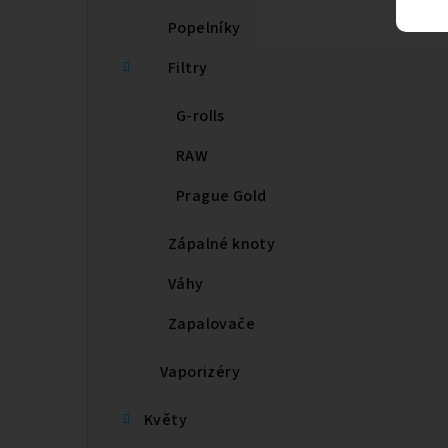
Popelníky
Filtry
G-rolls
RAW
Prague Gold
Zápalné knoty
Váhy
Zapalovače
Vaporizéry
Květy