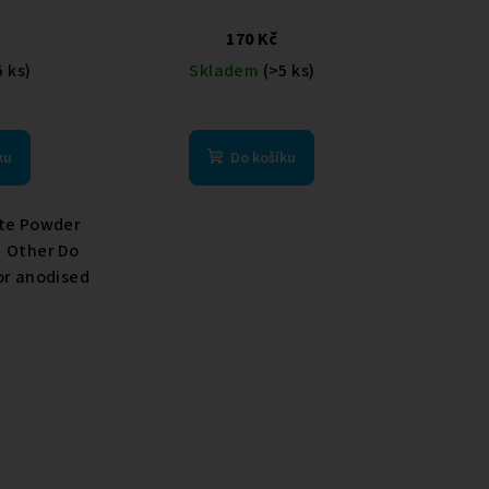
170 Kč
5 ks)
Skladem
(>5 ks)
ku
Do košíku
ate Powder
 Other Do
 or anodised