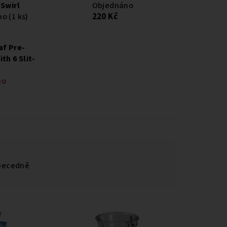
 Swirl
Objednáno
220 Kč
no
(1 ks)
af Pre-
th 6 Slit-
no
becedně