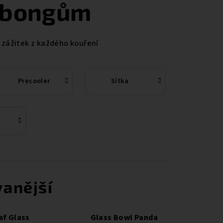
 bongům
 zážitek z každého kouření
Precooler
Sítka
anější
af Glass
Glass Bowl Panda