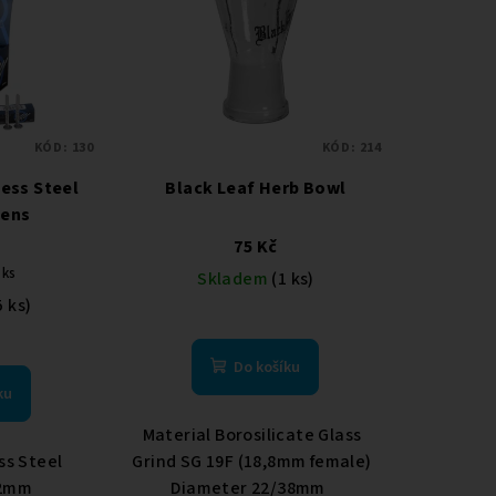
KÓD:
130
KÓD:
214
less Steel
Black Leaf Herb Bowl
eens
75 Kč
 ks
Skladem
(1 ks)
5 ks)
Do košíku
ku
Material Borosilicate Glass
ess Steel
Grind SG 19F (18,8mm female)
12mm
Diameter 22/38mm