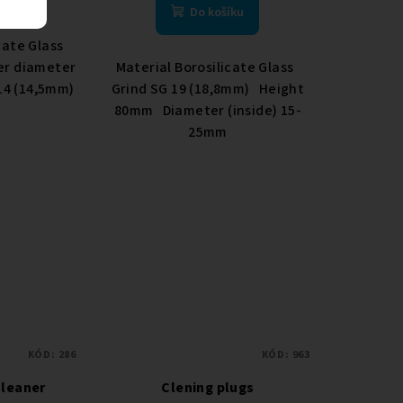
Do košíku
icate Glass
er diameter
Material Borosilicate Glass
14 (14,5mm)
Grind SG 19 (18,8mm) Height
80mm Diameter (inside) 15-
25mm
KÓD:
286
KÓD:
963
Cleaner
Clening plugs