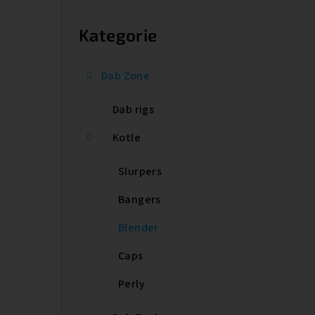
P
o
Kategorie
Přeskočit
kategorie
s
Dab Zone
t
Dab rigs
r
a
Kotle
n
Slurpers
n
Bangers
í
Blender
p
Caps
a
Perly
n