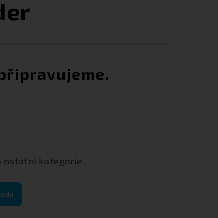
der
připravujeme.
 ostatní kategorie.
hodu