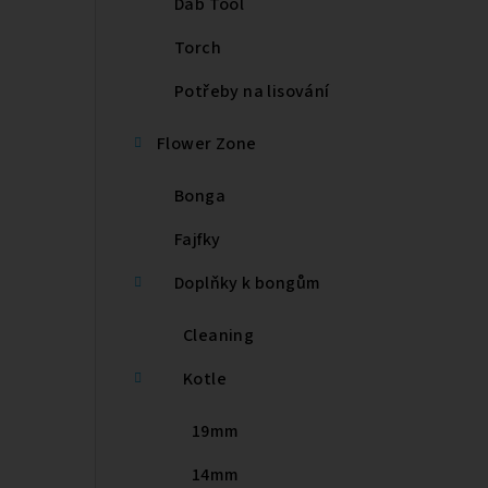
Dab Tool
e
Torch
l
Potřeby na lisování
Flower Zone
Bonga
Fajfky
Doplňky k bongům
Cleaning
Kotle
19mm
14mm