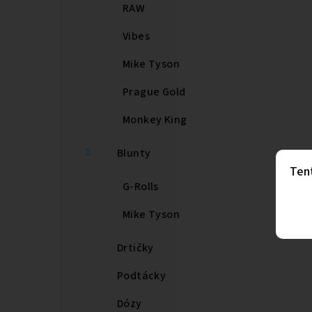
RAW
Vibes
Mike Tyson
Prague Gold
Monkey King
Blunty
Ten
G-Rolls
Mike Tyson
Drtičky
Podtácky
Dózy