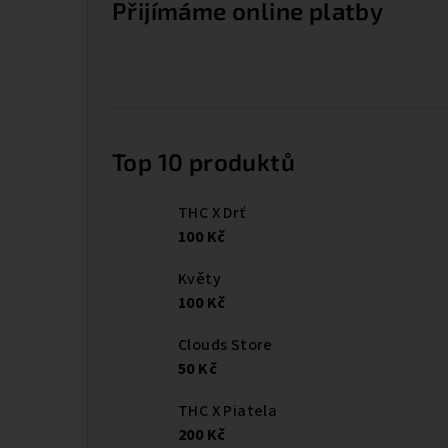
Přijímáme online platby
Top 10 produktů
THC X Drť
100 Kč
Květy
100 Kč
Clouds Store
50 Kč
THC X Piatela
200 Kč