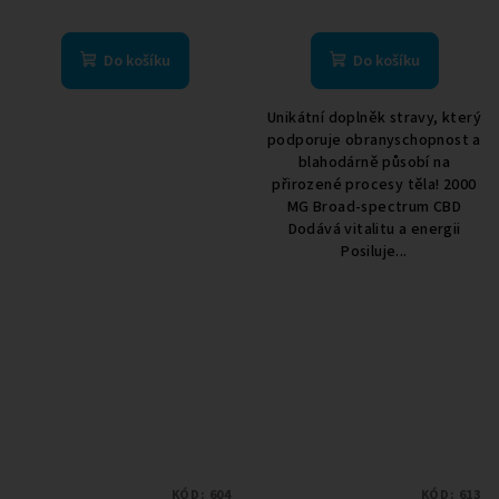
Do košíku
Do košíku
Unikátní doplněk stravy, který
podporuje obranyschopnost a
blahodárně působí na
přirozené procesy těla! 2000
MG Broad-spectrum CBD
Dodává vitalitu a energii
Posiluje...
KÓD:
604
KÓD:
613