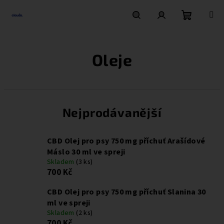
Přejít
na
obsah
Nákupní
Hledat
Přihlášení
Oleje
košík
Nejprodávanější
CBD Olej pro psy 750 mg příchuť Arašídové
Máslo 30 ml ve spreji
Skladem
(3 ks)
700 Kč
CBD Olej pro psy 750 mg příchuť Slanina 30
ml ve spreji
Skladem
(2 ks)
700 Kč