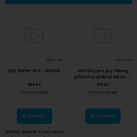
r
V
o
ý
d
p
u
i
k
s
t
p
ů
KÓD:
607
KÓD:
724
r
CBD KAPKY 10% - JAHODA
CBD Olej pro psy 750 mg
o
příchuť Arašídové Máslo 30
d
ml ve spreji
600 Kč
700 Kč
u
Skladem
(2 ks)
Skladem
(3 ks)
k
t
ů
Do košíku
Do košíku
Unikátní doplněk stravy, který