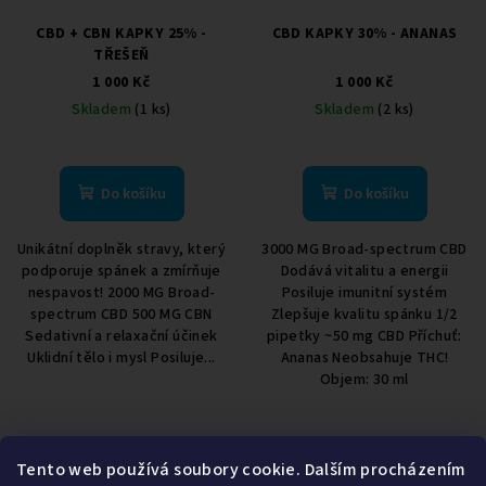
CBD + CBN KAPKY 25% -
CBD KAPKY 30% - ANANAS
TŘEŠEŇ
1 000 Kč
1 000 Kč
Skladem
(1 ks)
Skladem
(2 ks)
Do košíku
Do košíku
Unikátní doplněk stravy, který
3000 MG Broad-spectrum CBD
podporuje spánek a zmírňuje
Dodává vitalitu a energii
nespavost! 2000 MG Broad-
Posiluje imunitní systém
spectrum CBD 500 MG CBN
Zlepšuje kvalitu spánku 1/2
Sedativní a relaxační účinek
pipetky ~50 mg CBD Příchuť:
Uklidní tělo i mysl Posiluje...
Ananas Neobsahuje THC!
Objem: 30 ml
6
položek celkem
Tento web používá soubory cookie. Dalším procházením
O