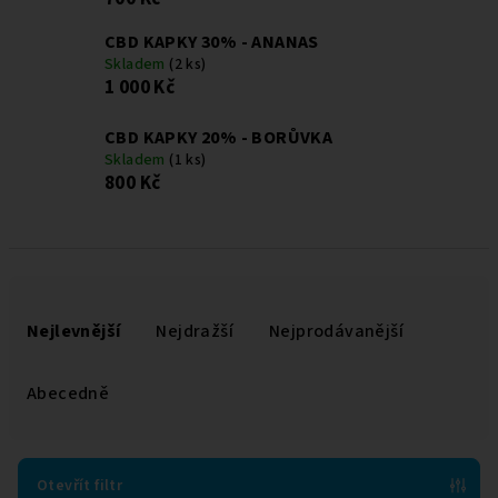
CBD KAPKY 30% - ANANAS
Skladem
(2 ks)
1 000 Kč
CBD KAPKY 20% - BORŮVKA
Skladem
(1 ks)
800 Kč
Ř
a
Nejlevnější
Nejdražší
Nejprodávanější
z
e
Abecedně
n
í
p
Otevřít filtr