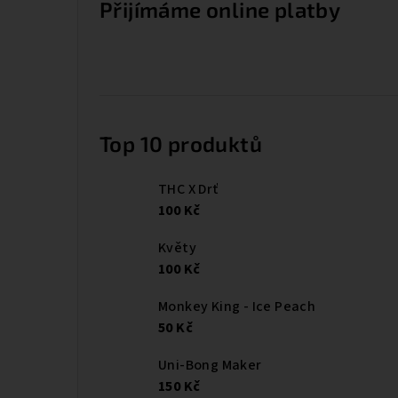
Přijímáme online platby
Top 10 produktů
THC X Drť
100 Kč
Květy
100 Kč
Monkey King - Ice Peach
50 Kč
Uni-Bong Maker
150 Kč