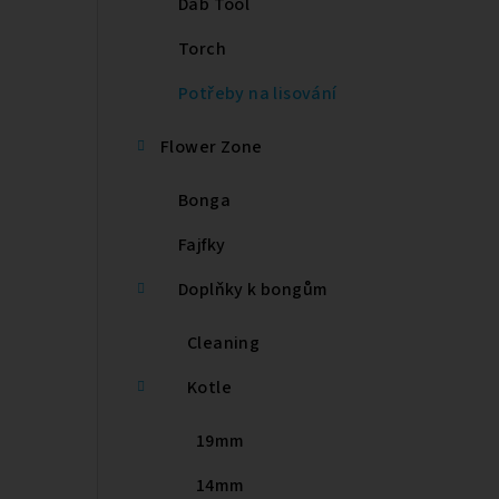
Dab Tool
e
Torch
l
Potřeby na lisování
Flower Zone
Bonga
Fajfky
Doplňky k bongům
Cleaning
Kotle
19mm
14mm