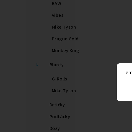
RAW
Vibes
Mike Tyson
Prague Gold
Monkey King
Blunty
Ten
G-Rolls
Mike Tyson
Drtičky
Podtácky
Dózy