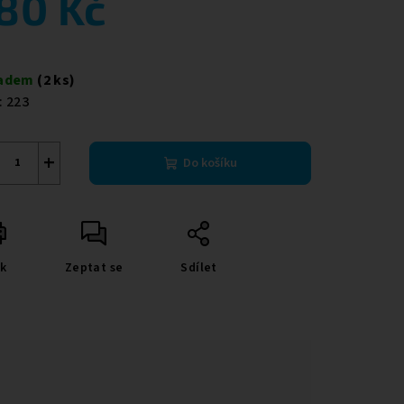
80 Kč
ná
a:
ladem
(2 ks)
:
223
+
Do košíku
sk
Zeptat se
Sdílet