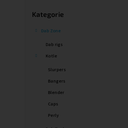
P
o
Kategorie
Přeskočit
kategorie
s
Dab Zone
t
Dab rigs
r
a
Kotle
n
Slurpers
n
Bangers
í
Blender
p
Caps
a
Perly
n