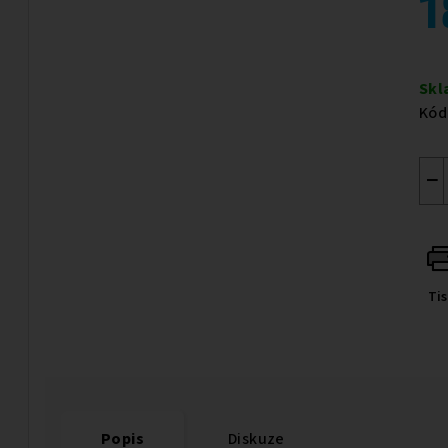
1
Měr
cen
Sk
Kód
−
Ti
Popis
Diskuze