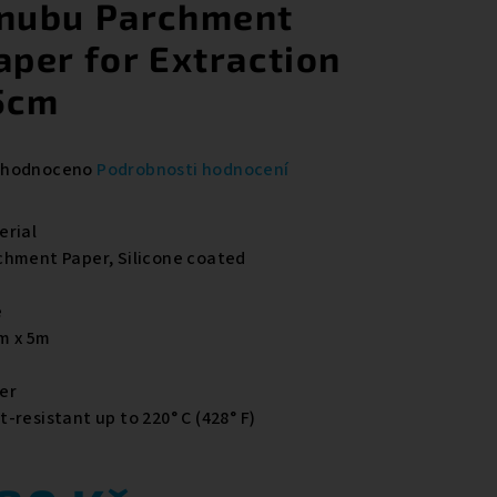
nubu Parchment
aper for Extraction
5cm
měrné
hodnoceno
Podrobnosti hodnocení
nocení
duktu
erial
chment Paper, Silicone coated
e
m x 5m
zdiček.
er
-resistant up to 220° C (428° F)