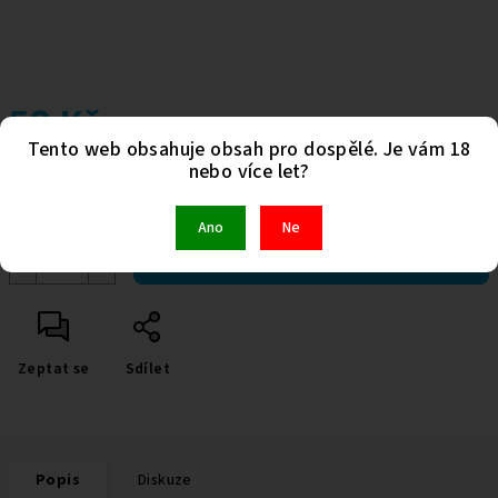
50 Kč
Tento web obsahuje obsah pro dospělé. Je vám 18
Měrná
nebo více let?
Skladem
(>5 ks)
cena:
Kód:
876
Ano
Ne
−
+
Do košíku
Zeptat se
Sdílet
Popis
Diskuze