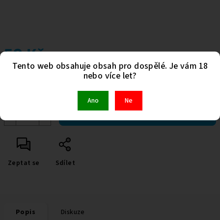
50 Kč
Tento web obsahuje obsah pro dospělé. Je vám 18
Měrná
nebo více let?
Skladem
(>5 ks)
cena:
Kód:
981
Ano
Ne
−
+
Do košíku
Zeptat se
Sdílet
Popis
Diskuze