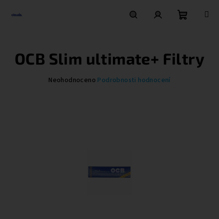
Přejít
na
obsah
Nákupní
Hledat
Přihlášení
OCB Slim ultimate+ Filtry
košík
Průměrné
Neohodnoceno
Podrobnosti hodnocení
hodnocení
produktu
je
0,0
z
5
hvězdiček.