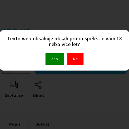
120 Kč
Tento web obsahuje obsah pro dospělé. Je vám 18
Měrná
nebo více let?
Skladem
(>5 ks)
cena:
Kód:
664
Ano
Ne
−
+
Do košíku
Zeptat se
Sdílet
Popis
Diskuze