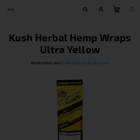
Přejít
na
obsah
Nákupní
Hledat
Přihlášení
Kush Herbal Hemp Wraps
košík
Ultra Yellow
Průměrné
Neohodnoceno
Podrobnosti hodnocení
hodnocení
produktu
je
0,0
z
5
hvězdiček.