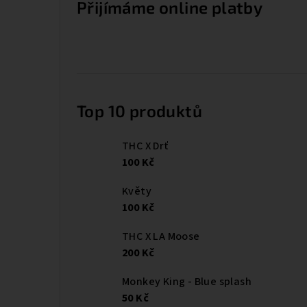
Přijímáme online platby
Top 10 produktů
THC X Drť
100 Kč
Květy
100 Kč
THC X LA Moose
200 Kč
Monkey King - Blue splash
50 Kč