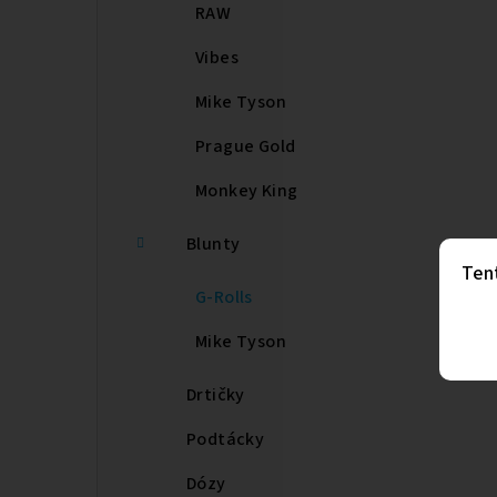
RAW
Vibes
Mike Tyson
Prague Gold
Monkey King
Blunty
Ten
G-Rolls
Mike Tyson
Drtičky
Podtácky
Dózy