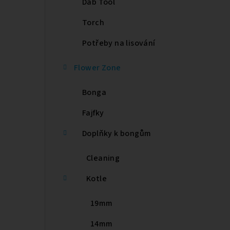
Dab Tool
e
Torch
l
Potřeby na lisování
Flower Zone
Bonga
Fajfky
Doplňky k bongům
Cleaning
Kotle
19mm
14mm