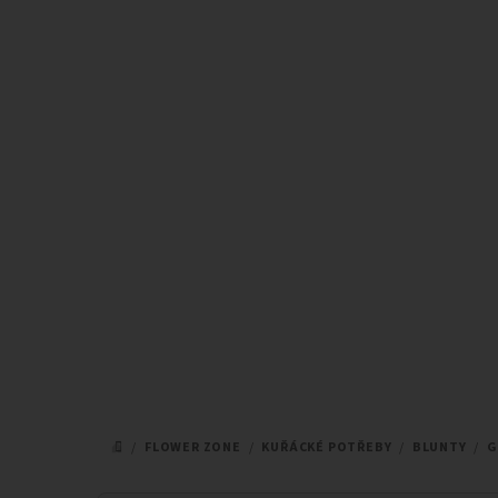
Přejít
na
obsah
/
FLOWER ZONE
/
KUŘÁCKÉ POTŘEBY
/
BLUNTY
/
G
DOMŮ