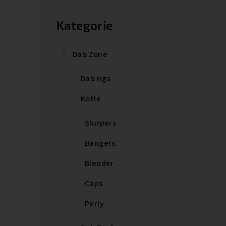
P
o
Kategorie
Přeskočit
kategorie
s
Dab Zone
t
Dab rigs
r
a
Kotle
n
Slurpers
n
Bangers
í
Blender
p
Caps
a
Perly
n