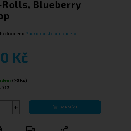
-Rolls, Blueberry
op
měrné
hodnoceno
Podrobnosti hodnocení
nocení
duktu
0 Kč
ná
a:
ladem
(>5 ks)
zdiček.
:
712
+
Do košíku