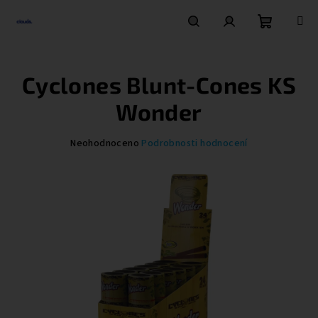
Přejít
na
obsah
Nákupní
Hledat
Přihlášení
Cyclones Blunt-Cones KS
košík
Wonder
Průměrné
Neohodnoceno
Podrobnosti hodnocení
hodnocení
produktu
je
0,0
z
5
hvězdiček.