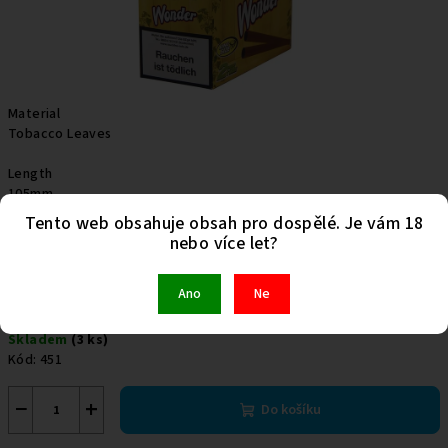
Material
Tobacco Leaves
Length
105mm
Tento web obsahuje obsah pro dospělé. Je vám 18
nebo více let?
25 Kč
Ano
Ne
Měrná
Skladem
(3 ks)
cena:
Kód:
451
−
+
Do košíku