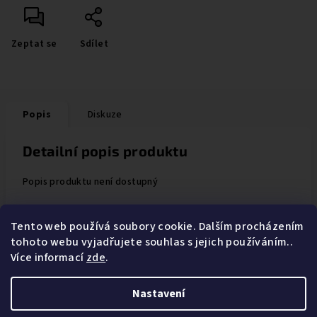
Zeptat se
Sdílet
Popis
Diskuze
Detailní popis produktu
Popis produktu není dostupný
Tento web používá soubory cookie. Dalším procházením
tohoto webu vyjadřujete souhlas s jejich používáním..
Z
Více informací
zde
.
Instagram
Obchodní Podmínky
Ochrana osobních údajů
á
Kontakty
p
Nastavení
a
Copyright 2026
Clouds Store
. Všechna práva vyhrazena.