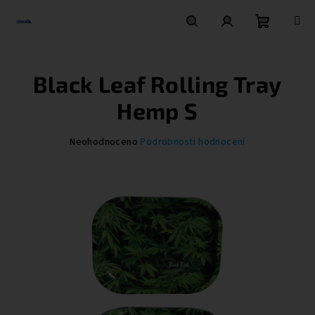
Přejít
na
obsah
Nákupní
Hledat
Přihlášení
Black Leaf Rolling Tray
košík
Hemp S
Průměrné
Neohodnoceno
Podrobnosti hodnocení
hodnocení
produktu
je
0,0
z
5
hvězdiček.