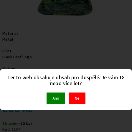
Material
Metal
Print
Black Leaf Logo
Motive
Hemp
Tento web obsahuje obsah pro dospělé. Je vám 18
nebo více let?
Dimensions
180x140x15mm
Ano
Ne
200 Kč
Měrná
Skladem
(2 ks)
cena:
Kód:
1104