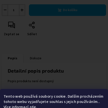
−
+
Do košíku
Zeptat se
Sdílet
Popis
Diskuze
Detailní popis produktu
Popis produktu není dostupný
Tento web používá soubory cookie. Dalším procházením
tohoto webu vyjadřujete souhlas s jejich používáním..
Z
Více informací
zde
.
Instagram
Obchodní Podmínky
Ochrana osobních údajů