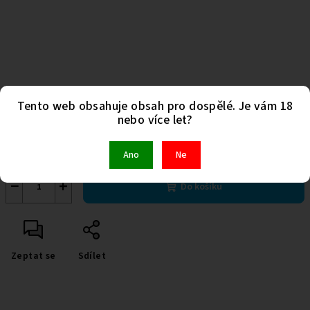
250 Kč
Tento web obsahuje obsah pro dospělé. Je vám 18
nebo více let?
Měrná
Skladem
(1 ks)
cena:
Kód:
930
Ano
Ne
−
+
Do košíku
Zeptat se
Sdílet