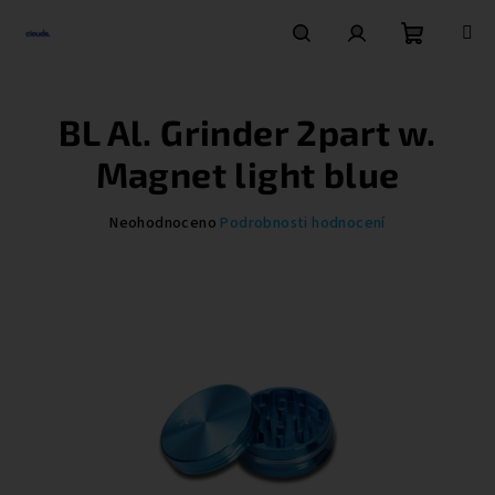
Přejít
na
obsah
Nákupní
Hledat
Přihlášení
BL Al. Grinder 2part w.
košík
Magnet light blue
Průměrné
Neohodnoceno
Podrobnosti hodnocení
hodnocení
produktu
je
0,0
z
5
hvězdiček.